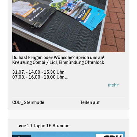
Du hast Fragen oder Wünsche? Sprich uns an!
Kreuzung Combi / Lidl, Einmündung Ottenlock
31.07. - 14.00 - 15.30 Uhr
07.08. - 16.00 - 18.00 Uhr
08.08. - 09.00 - 11.00 Uhr
mehr
11.09. - 16.00 - 18.00 Uhr
12.09. - 14.00 - 16.30 Uhr
#
WirF
ürSteinhude #
WirF
ürWunstorf #
CDU
#
Steinhude
CDU_Steinhude
Teilen auf
#
Kommunalwahl2026
vor
10 Tagen 16 Stunden