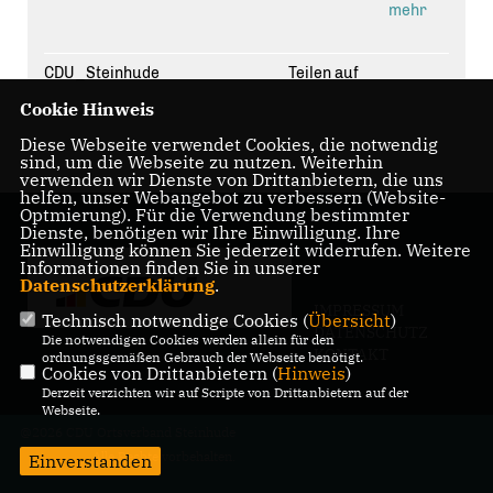
mehr
Union eine wichtige Rolle – etwa bei Natur- und
Gewässerschutz sowie möglichen Förder- und
Finanzierungsmöglichkeiten.
CDU_Steinhude
Teilen auf
#
SteinhuderMeer
#
EU
#
Verschlammung
#
CDU
#
Steinhude
Cookie Hinweis
Diese Webseite verwendet Cookies, die notwendig
sind, um die Webseite zu nutzen. Weiterhin
verwenden wir Dienste von Drittanbietern, die uns
helfen, unser Webangebot zu verbessern (Website-
Optmierung). Für die Verwendung bestimmter
Dienste, benötigen wir Ihre Einwilligung. Ihre
Einwilligung können Sie jederzeit widerrufen. Weitere
Informationen finden Sie in unserer
Datenschutzerklärung
.
IMPRESSUM
Technisch notwendige Cookies (
Übersicht
)
DATENSCHUTZ
Die notwendigen Cookies werden allein für den
KONTAKT
ordnungsgemäßen Gebrauch der Webseite benötigt.
Cookies von Drittanbietern (
Hinweis
)
Derzeit verzichten wir auf Scripte von Drittanbietern auf der
Webseite.
@2026 CDU Ortsverband Steinhude
Alle Rechte vorbehalten.
Einverstanden